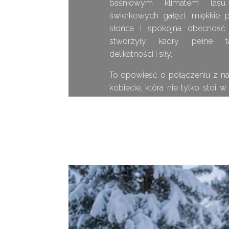
baśniowym klimatem lasu.
świerkowych gałęzi, miękkie 
słońca i spokojna obecność
stworzyły kadry pełne taj
delikatności i siły.
To opowieść o połączeniu z n
kobiecie, która nie tylko stoi w 
staje się jego częścią.