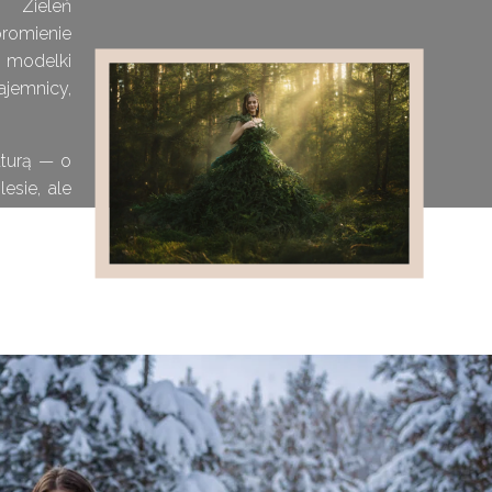
 Zieleń
promienie
 modelki
emnicy,
aturą — o
lesie, ale