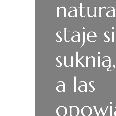
natur
staje s
suknią
a las
opowi