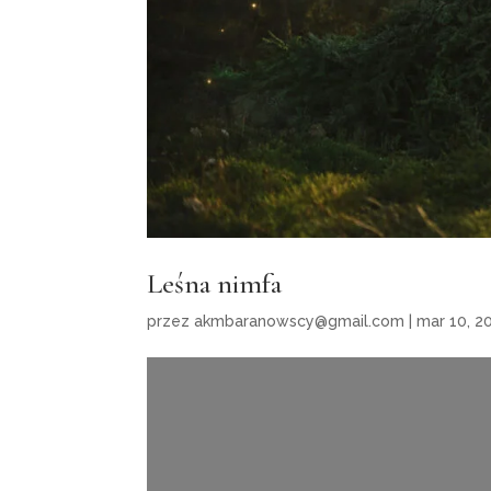
Leśna nimfa
przez
akmbaranowscy@gmail.com
|
mar 10, 2