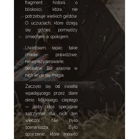
fragment historii o
bliskości, która nie
potrzebuje wielkich gestów.
O uczuciach, które dzieją
się gdzieś pomiędzy
śmiechem a spokojem.
Uwielbiam łapać takie
chwile — prawdziwe,
niewyreżyserowane,
delikatne. Bo właśnie w
nich kryje się magia.
Zaczęło się od światła
wpadającego przez stare
okno. Miękkiego, ciepłego
— jakby ktoś specjalnie
zatrzymał dla nich ten
wieczór. Nie było
scenariusza. Było
spojrzenie, które mówiło