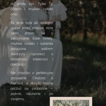
po prostu być. Tylko Ty,
oddech i miękkie światło
dnia.
Ta sesja była jak spokojny
spacer przez miejsce, które
samo prosiło się o
zatrzymanie. Białe kwiaty,
miękkie światło i sukienka
poruszona wiatrem
stworzyły opowieść o
delikatności, kobiecości i
obecności.
Nie chodziło o perfekcyjne
pozowanie. Chodziło o
moment, w którym można
poczuć się swobodnie —
pięknie, naturalnie i po
swojemu.