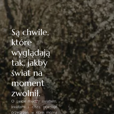
Są chwile,
które
wyglądają
tak, jakby
świat na
moment
zwolnił.
O świcie między światłem,
kwiatami i ciszą powstaje
przestrzeń, w której można