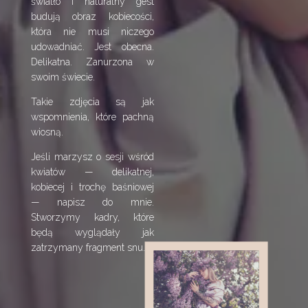
światło i naturalny gest
budują obraz kobiecości,
która nie musi niczego
udowadniać. Jest obecna.
Delikatna. Zanurzona w
swoim świecie.
Takie zdjęcia są jak
wspomnienia, które pachną
wiosną.
Jeśli marzysz o sesji wśród
kwiatów — delikatnej,
kobiecej i trochę baśniowej
— napisz do mnie.
Stworzymy kadry, które
będą wyglądały jak
zatrzymany fragment snu.