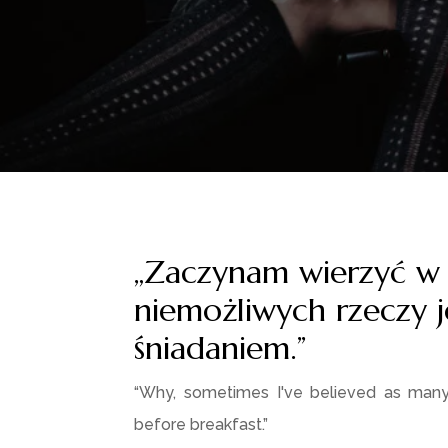
„Zaczynam wierzyć w 
niemożliwych rzeczy j
śniadaniem.”
“Why, sometimes I've believed as many 
before breakfast.”