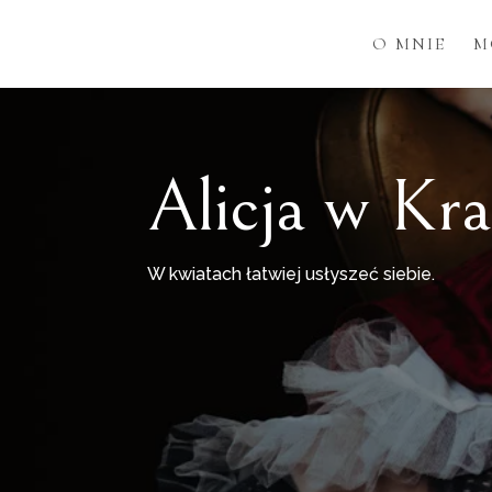
O MNIE
M
Alicja w Kr
W kwiatach łatwiej usłyszeć siebie.